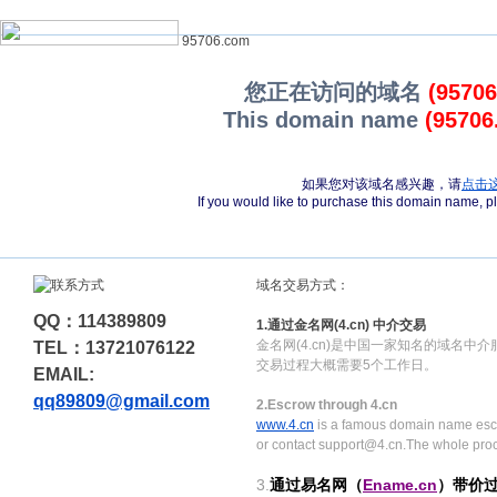
95706.com
您正在访问的域名
(9570
This domain name
(95706
如果您对该域名感兴趣，请
点击
If you would like to purchase this domain name, 
域名交易方式：
QQ：114389809
1.通过金名网(4.cn) 中介交易
金名网(4.cn)是中国一家知名的域名中
TEL：13721076122
交易过程大概需要5个工作日。
EMAIL:
qq89809@gmail.com
2.Escrow through 4.cn
www.4.cn
is a famous domain name escr
or contact support@4.cn.The whole pro
3.
通过易名网（
Ename.cn
）带价