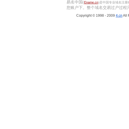
易名中国(
Ename.cn
)是中国专业域名注
您账户下。
整个域名交易过户过程
Copyright © 1998 - 2009
4.cn
All